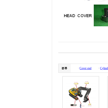
분류
·
Cover end
·
Cylind