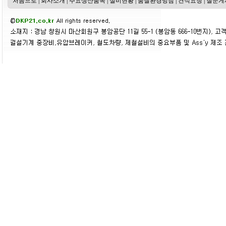
처음으로
|
회사소개
|
주요생산품목
|
설비현황
|
품질환경방침
|
견적요청
|
질문게